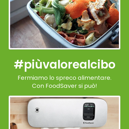
#piùvalorealcibo
Fermiamo lo spreco alimentare.
Con FoodSaver si può!