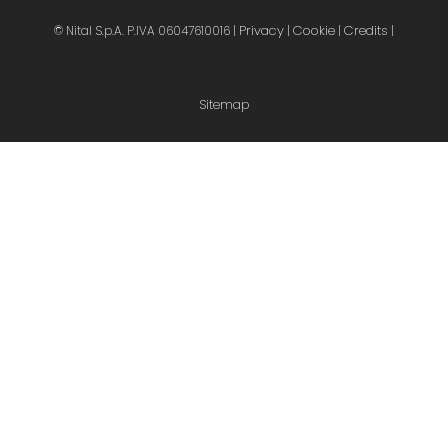
Privacy
Cookie
Credits
© Nital S.p.A. P.IVA 06047610016 |
|
|
|
Sitemap