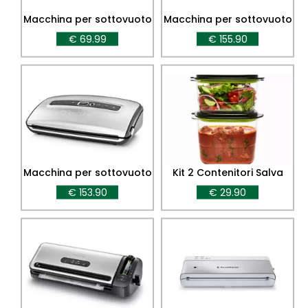
Macchina per sottovuoto
Macchina per sottovuoto
FoodSaver Everyday
VS2190X
€ 69.99
€ 155.90
VS0290X
Macchina per sottovuoto
Kit 2 Contenitori Salva
FFS016X
Freschezza
€ 153.90
€ 29.90
2°generazione - 700 ml +
1,2 lt