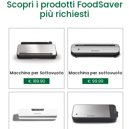
Scopri i prodotti FoodSaver
più richiesti
Macchina per Sottovuoto
Macchina per sottovuoto
VS3190
FoodSaver Space Saving
€ 189.90
€ 99.99
VS1290X