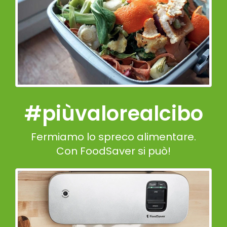
#piùvalorealcibo
Fermiamo lo spreco alimentare.
Con FoodSaver si può!