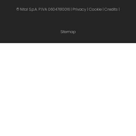
Privacy
Cookie
Credits
© Nital S.p.A. P.IVA 06047610016 |
|
|
|
Sitemap