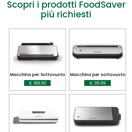
Scopri i prodotti FoodSaver
più richiesti
Macchina per Sottovuoto
Macchina per sottovuoto
VS3190
FoodSaver Space Saving
€ 189.90
€ 99.99
VS1290X