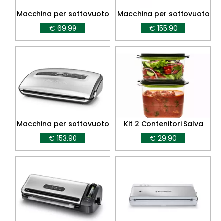
Macchina per sottovuoto
Macchina per sottovuoto
FoodSaver Everyday
VS2190X
€ 69.99
€ 155.90
VS0290X
Macchina per sottovuoto
Kit 2 Contenitori Salva
FFS016X
Freschezza
€ 153.90
€ 29.90
2°generazione - 700 ml +
1,2 lt