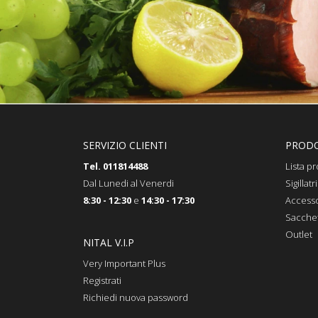
SERVIZIO CLIENTI
PRODO
Tel. 011814488
Lista pr
Dal Lunedi al Venerdi
Sigillatri
8:30 - 12:30
e
14:30 - 17:30
Accesso
Sacchett
Outlet
NITAL V.I.P
Very Important Plus
Registrati
Richiedi nuova password