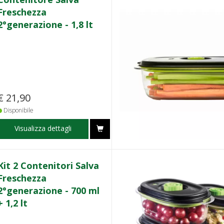
Freschezza
2°generazione - 1,8 lt
€ 21,90
Disponibile
Visualizza dettagli
Kit 2 Contenitori Salva
Freschezza
2°generazione - 700 ml
+ 1,2 lt