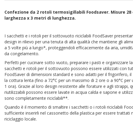
Confezione da 2 rotoli termosigillabili Foodsaver. Misure 28
larghezza x
3
metri di lunghezza.
I sacchetti e i rotoli per il sottovuoto riciclabili FoodSaver present
design in rilievo per una tenuta di alta qualità che mantiene gli alime
a 5 volte più a lungo*, proteggendoli efficacemente da aria, umidit
da congelamento.
Perfetti per cucinare sotto vuoto, preparare i pasti e organizzare la
sacchetti e rotoli per il sottovuoto possono essere utilizzati con t
FoodSaver di dimensioni standard e sono adatti per il frigorifero, i
la cottura lenta (fino a 72°C per un massimo di 2 ore o a 90°C per
1 ora). Grazie al loro design resistente alle forature e agli strappi,
riutilizzabili possono essere lavate in acqua calda e sapone e utilizz
sono completamente riciclabili**.
Quando è il momento di smaltire i sacchetti o i rotoli riciclabili Foo
sufficiente inserirli nel cassonetto della plastica per essere trattati 
riciclaggio locale.