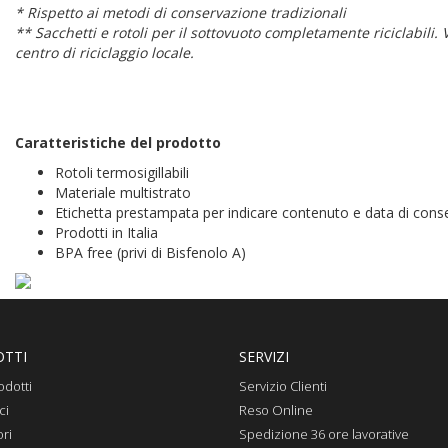
* Rispetto ai metodi di conservazione tradizionali
** Sacchetti e rotoli per il sottovuoto completamente riciclabili. V
centro di riciclaggio locale.
Caratteristiche del prodotto
Rotoli termosigillabili
Materiale multistrato
Etichetta prestampata per indicare contenuto e data di cons
Prodotti in Italia
BPA free (privi di Bisfenolo A)
TTI
SERVIZI
odotti
Servizio Clienti
ci
Reso Online
ri
Spedizione 36 ore lavorative