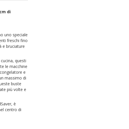
 cm di
ano uno speciale
nti freschi fino
à e bruciature
 cucina, questi
utte le macchine
l congelatore e
 un massimo di
 queste buste
ate più volte e
dSaver, è
nel centro di