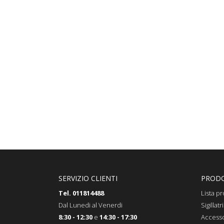
SERVIZIO CLIENTI
PRODO
Tel. 011814488
Lista pr
Dal Lunedi al Venerdi
Sigillatri
8:30 - 12:30
e
14:30 - 17:30
Accesso